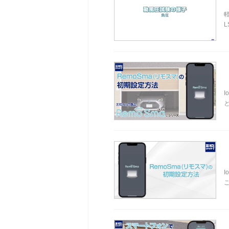
L
と
ご