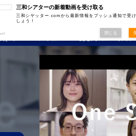
三和シアターの新着動画を受け取る
［公式YouTube］から最新お役立ち情報をご紹介
三和シヤッター.comから最新情報をプッシュ通知で受
しょう！
閉じる
ush7
（Q&A）
CM＆スペシャル
こびとシリーズ
サンドア
。