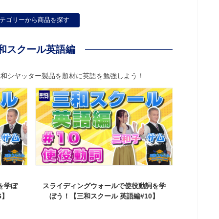
テゴリーから商品を探す
和スクール英語編
三和シヤッター製品を題材に英語を勉強しよう！
学ぼ
スライディングウォールで使役動詞を学
耐風ガード
】
ぼう！【三和スクール 英語編#10】
【三和