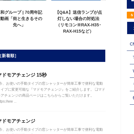
和グループ | 70周年記
【Q&A】送信ランプが点
念動画「街と⽣きるその
灯しない場合の対処法
先へ」
（リモコン※RAX-H35･
RAX-H15など）
C
［新着順］
マドモアチェンジ 15秒
今、お使いの手動タイプの窓シャッターが簡単工事で便利な電動
タイプに変更可能な『マドモアチェンジ』をご紹介します。 ❏マド
モアチェンジの商品ページはこちらからご覧いただけます。
tps://ww ...
マドモアチェンジ
今、お使いの手動タイプの窓シャッターが簡単工事で便利な電動