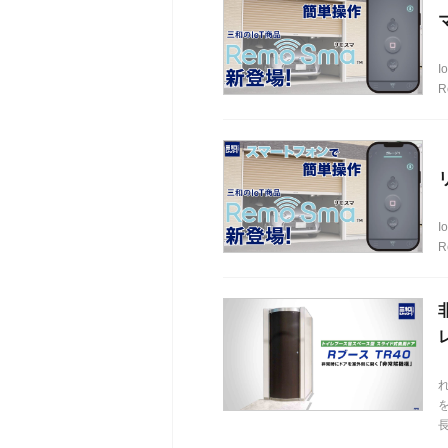
R
R
長 