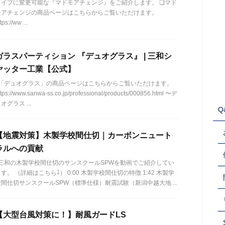
タイプに変更可能な『マドモアチェンジ』をご紹介します。 ❏マド
モアチェンジの商品ページはこちらからご覧いただけます。
tps://ww ...
ガラスパーティション 『デュオグラス』 | 三和シ
ヤッター工業【公式】
「デュオグラス」の商品ページはこちらからご覧いただけます。
ttps://www.sanwa-ss.co.jp/professional/products/000856.html 〜デ
オグラス ...
Q
【地震対策】木製学校間仕切｜カーボンニュート
ラルへの貢献
三和の木製学校間仕切のサンスクールSPWを動画でご紹介してい
す。 （詳細はこちら⇩） 0:00 木製学校間仕切の特徴 1:42 木製学
校間仕切サンスクールSPW（標準仕様）耐震試験（新潟中越大地 ...
【大型台風対策に！】耐風ガードLS