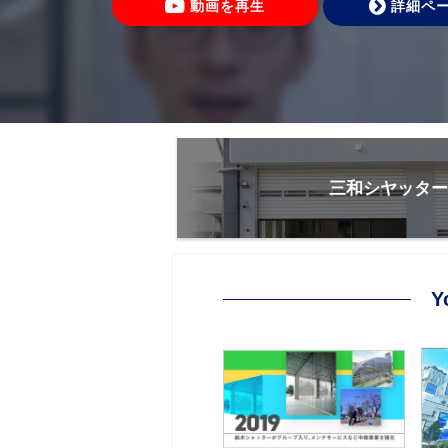
動画を再生
詳細ペ
三和シヤッター
Y