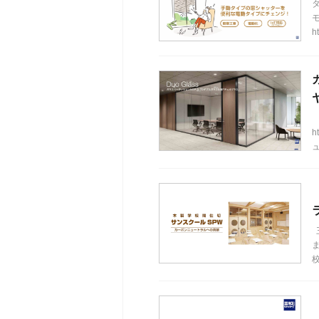
ht
h
ュ
ま