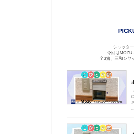
PIC
シャッター
今回はMOZU
全3篇、三和シヤ
...