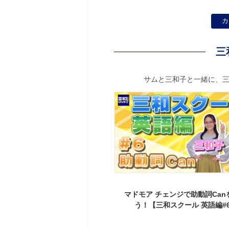
カ
三
サムと三和子と一緒に、
務のhave toを学ぼう！【三
マドモア チェンジで助動詞Canを
スクール 英語編#7】
う！【三和スクール 英語編#6