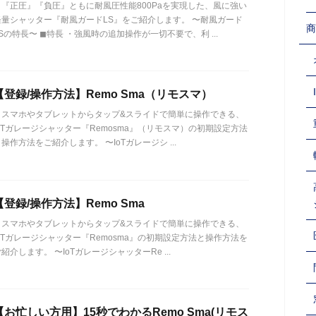
『正圧』『負圧』ともに耐風圧性能800Paを実現した、風に強い
軽量シャッター『耐風ガードLS』をご紹介します。 〜耐風ガード
商
Sの特長〜 ◼︎特長 ・強風時の追加操作が一切不要で、利 ...
【登録/操作方法】Remo Sma（リモスマ）
スマホやタブレットからタップ&スライドで簡単に操作できる、
IoTガレージシャッター『Remosma』（リモスマ）の初期設定方法
操作方法をご紹介します。 〜IoTガレージシ ...
【登録/操作方法】Remo Sma
スマホやタブレットからタップ&スライドで簡単に操作できる、
IoTガレージシャッター『Remosma』の初期設定方法と操作方法を
紹介します。 〜IoTガレージシャッターRe ...
【お忙しい方用】15秒でわかるRemo Sma(リモス