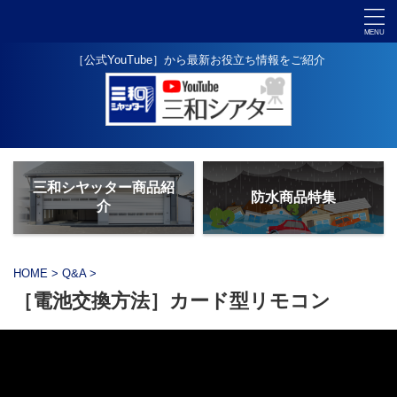
［公式YouTube］から最新お役立ち情報をご紹介
三和シヤッター商品紹
防水商品特集
介
HOME
>
Q&A
>
［電池交換方法］カード型リモコン