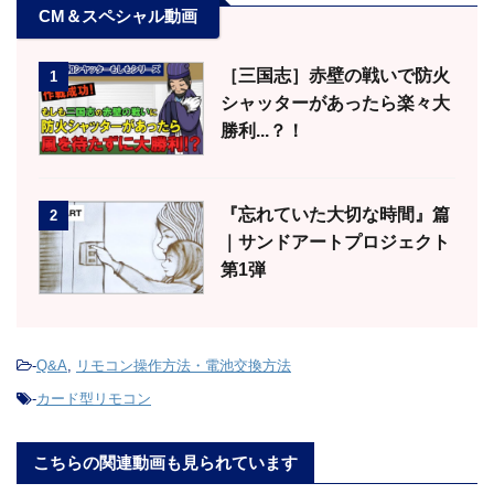
CM＆スペシャル動画
［三国志］赤壁の戦いで防火
1
シャッターがあったら楽々大
勝利...？！
『忘れていた大切な時間』篇
2
｜サンドアートプロジェクト
第1弾
-
Q&A
,
リモコン操作方法・電池交換方法
-
カード型リモコン
こちらの関連動画も見られています