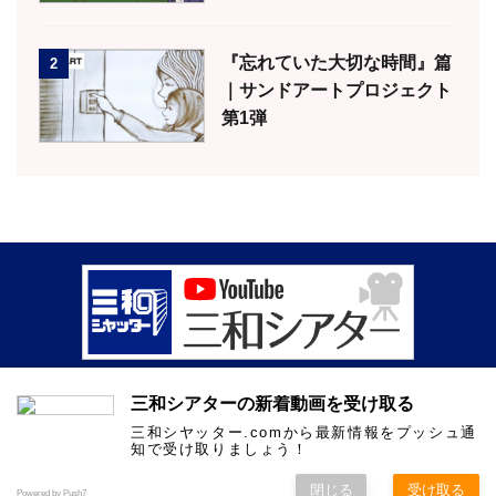
『忘れていた大切な時間』篇
2
｜サンドアートプロジェクト
第1弾
［公式YouTube］から最新お役立ち情報をご紹介
三和シアターの新着動画を受け取る
0120-3030-17
三和シヤッター.comから最新情報をプッシュ通
知で受け取りましょう！
Copyright© 三和シアター[三和シヤッター公式YouTube動画] , 2026 All
Rights Reserved Powered by
AFFINGER5
.
閉じる
受け取る
Powered by Push7