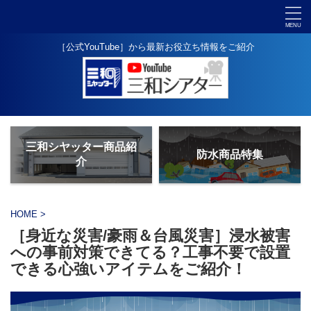
［公式YouTube］から最新お役立ち情報をご紹介
三和シヤッター商品紹
防水商品特集
介
HOME
>
［身近な災害/豪雨＆台風災害］浸水被害
への事前対策できてる？工事不要で設置
できる心強いアイテムをご紹介！