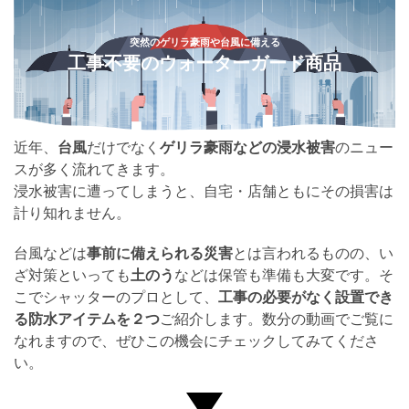
突
然
の
ゲ
リ
ラ
豪
雨
や
台
風
に
備
え
る
工
事
不
要
の
ウ
ォ
ー
タ
ー
ガ
ー
ド
商
品
近年、
台風
だけでなく
ゲリラ豪雨など
の浸水被害
のニュー
スが多く流れてきます。
浸水被害に遭ってしまうと、自宅・店舗ともにその損害は
計り知れません。
台風などは
事前に備えられる災害
とは言われるものの、い
ざ対策といっても
土のう
などは保管も準備も大変です。そ
こでシャッターのプロとして、
工事の必要がなく設置でき
る防水アイテムを２つ
ご紹介します。数分の動画でご覧に
なれますので、ぜひこの機会にチェックしてみてくださ
い。