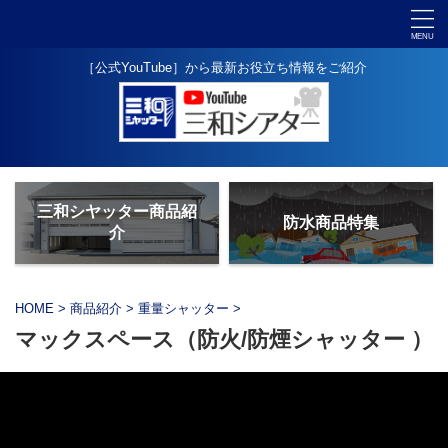
［公式YouTube］から最新お役立ち情報をご紹介
三和シヤッター商品紹
防水商品特集
介
HOME
>
商品紹介
>
重量シャッター
>
マックスペース（防火/防煙シャッター ）