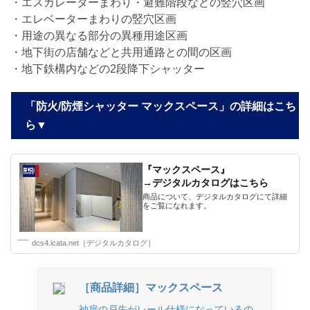
・エスカレーターまわり・避難階段などの竪穴区画
・エレベーターまわりの竪穴区画
・用途の異なる部分の異種用途区画
・地下街の店舗などと共用通路との間の区画
・地下鉄構内などの2段降下シャッター
「防火/防煙シャッター マックスペース」の詳細はこち
ら▼
『マックスペース』
→デジタルカタログはこちら
商品について、デジタルカタログにて詳細
をご覧になれます。
dcs4.icata.net［デジタルカタログ］
［商品詳細］マックスペース
袖扉の戸先がレール仕様になっているの