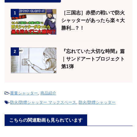
［三国志］赤壁の戦いで防火
1
シャッターがあったら楽々大
勝利...？！
『忘れていた大切な時間』篇
2
｜サンドアートプロジェクト
第1弾
-
重量シャッター
,
商品紹介
-
防火/防煙シャッター マックスペース
,
防火/防煙シャッター
こちらの関連動画も見られています