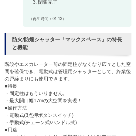
閉鎖完了
（再生時間：01:13）
防火/防煙シャッター「
マックスペース
」の特長
と機能
階段やエスカレーター前の固定柱がなくなり広々とした空
間を確保でき、電動式は管理用シャッターとして、終業後
の戸締まりにも使用できます。
■特長
・固定柱はもういりません。
・最大開口幅17mの大空間を実現！
■操作方法
・電動式(3点押ボタンスイッチ)
・手動式(チェーン式/ハンドル式)
■用途