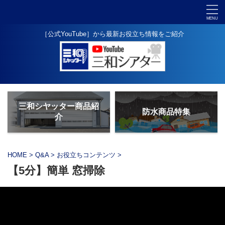
［公式YouTube］から最新お役立ち情報をご紹介
三和シヤッター商品紹
防水商品特集
介
HOME
>
Q&A
>
お役立ちコンテンツ
>
【5分】簡単 窓掃除