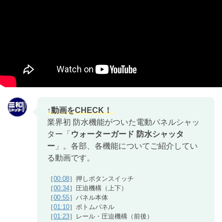
業界初 防水機能がついた電動パネルシャッ
ター「
ウォーターガード 防水シャッタ
ー
」。各部、各機能についてご紹介してい
る動画です。
［
00:08
］押しボタンスイッチ
［
00:34
］圧迫機構（上下）
［
00:55
］パネル本体
［
01:10
］ボトムパネル
［
01:23
］レール・圧迫機構（前後）