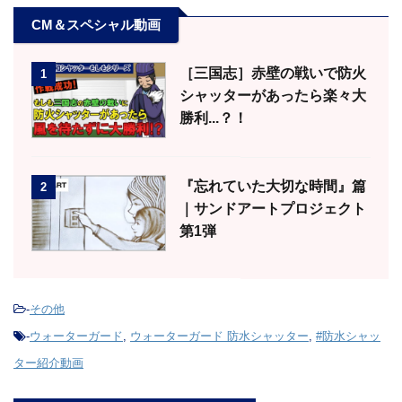
CM＆スペシャル動画
［三国志］赤壁の戦いで防火
1
シャッターがあったら楽々大
勝利...？！
『忘れていた大切な時間』篇
2
｜サンドアートプロジェクト
第1弾
-
その他
-
ウォーターガード
,
ウォーターガード 防水シャッター
,
#防水シャッ
ター紹介動画