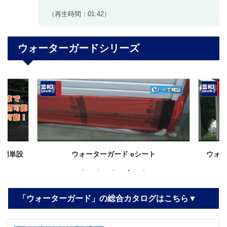
（再生時間：01:42）
ウォーターガードシリーズ
ォーターガード eシート
ウォーターガード 防水シャッタ
法・防水性能実証］
「ウォーターガード」の総合カタログはこちら▼