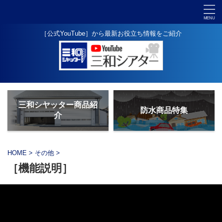
［公式YouTube］から最新お役立ち情報をご紹介
三和シヤッター商品紹
防水商品特集
介
HOME
>
その他
>
［機能説明］