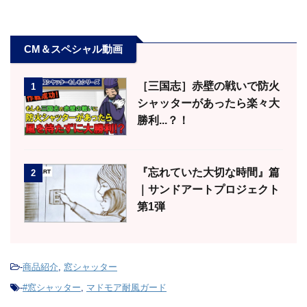
CM＆スペシャル動画
［三国志］赤壁の戦いで防火
1
シャッターがあったら楽々大
勝利...？！
『忘れていた大切な時間』篇
2
｜サンドアートプロジェクト
第1弾
-
商品紹介
,
窓シャッター
-
#窓シャッター
,
マドモア耐風ガード