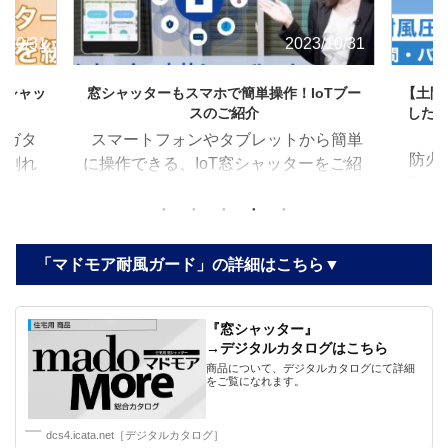
2023/10/31
2023/10/31
単操作！IoTブー
【土間・バルコニー納まり】防火認定を取得
紹介
した窓シャッター「マドモア耐風ガード ス
クリーンGⅡタイプ」」
ブレットから簡単
防火認定を取得した窓シャッター
窓シャッターをご紹
「マドモア耐風ガード スクリーン
ターIoT』〜 ■
GⅡタイプ／土間・バルコニー納ま
シャッターをオー
り」を紹介します。 〜『マドモア耐風
化に外出先から窓
ガード スクリーンGⅡタイプ／土間・
操作 ・料理中で
「マドモア耐風ガード」の詳細はこちら▼
バルコニー納まり』〜 ■特長 ・土間/バ
ートスピーカー
ルコニー納まりでは業界初となる防火
時に、窓シャッタ
認定を取得 ・網入りガラスの設置が不
『窓シャッター』
備と一斉に操作
→デジタルカタログはこちら
要 ・最大耐風圧（負圧）は
商品について、デジタルカタログにて詳細
1800Pa（風速76m/s時の風圧（負圧）
をご覧になれます。
に相当） ・1階の土間や2階以上のバル
コニーに設置可能
dcs4.icata.net［デジタルカタログ］