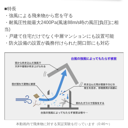
■特長
・強風による飛来物から窓を守る
・耐風圧性能最大2400Pa(風速88m/s時の風圧[負圧]に相
当)
・戸建て住宅だけでなく中層マンションにも設置可能
・防火設備の設置が義務付けられた開口部にも対応
本動画内で飛来物に対する実証実験を行っています（0:46〜）