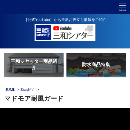
［公式YouTube］から最新お役立ち情報をご紹介
三和シヤッター商品紹
防水商品特集
介
HOME
>
商品紹介
>
マドモア耐風ガード